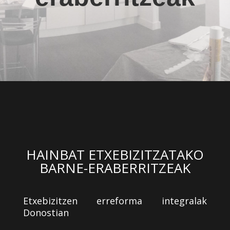
HAINBAT ETXEBIZITZATAKO
BARNE-ERABERRITZEAK
Etxebizitzen erreforma integralak
Donostian