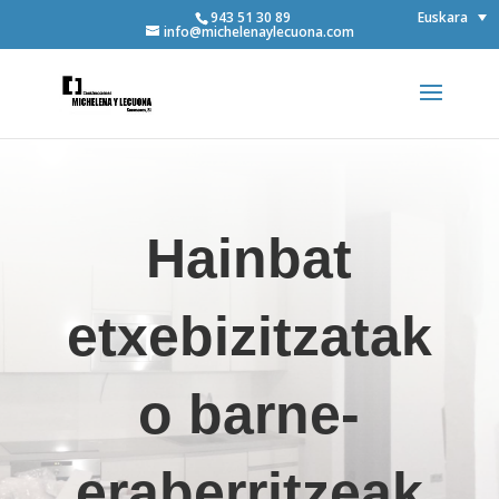
Euskara
943 51 30 89
info@michelenaylecuona.com
Hainbat
etxebizitzatak
o barne-
eraberritzeak