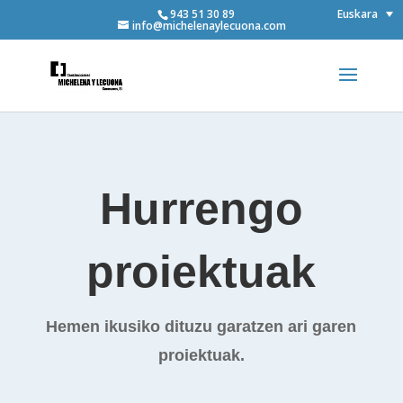
Euskara
943 51 30 89
info@michelenaylecuona.com
Hurrengo
proiektuak
Hemen ikusiko dituzu garatzen ari garen
proiektuak.