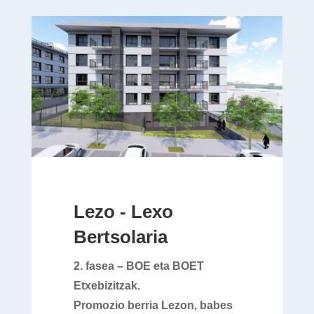
Lezo - Lexo
Bertsolaria
2. fasea – BOE eta BOET
Etxebizitzak.
Promozio berria Lezon, babes