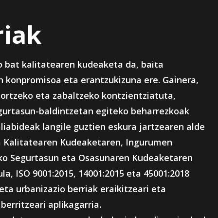
riak
o bat kalitatearen kudeaketa da, baita
 konpromisoa eta erantzukizuna ere. Gainera,
sortzeko eta zabaltzeko kontzientziatuta,
gurtasun-baldintzetan egiteko beharrezkoak
liabideak langile guztien eskura jartzearen alde
da Kalitatearen Kudeaketaren, Ingurumen
ko Segurtasun eta Osasunaren Kudeaketaren
la, ISO 9001:2015, 14001:2015 eta 45001:2018
eta urbanizazio berriak eraikitzeari eta
erritzeari aplikagarria.