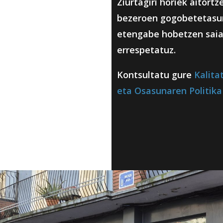
Ziurtagiri horiek aitort
bezeroen gogobetetasun
etengabe hobetzen saia
errespetatuz.
Kontsultatu gure
Kalita
eta Osasunaren Politika