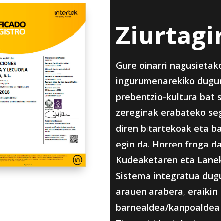
Ziurtagi
Gure oinarri nagusietak
ingurumenarekiko dugun
prebentzio-kultura bat 
zereginak erabateko se
diren bitartekoak eta ba
egin da. Horren froga 
Kudeaketaren eta Lane
Sistema integratua dugu
arauen arabera, eraikin 
barnealdea/kanpoaldea b