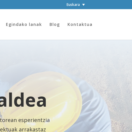
Euskara
Egindako lanak
Blog
Kontaktua
taldea
torean esperientzia
iektuak arrakastaz