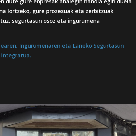
zen dute gure enpresak ahalegin handia egin duela
a lortzeko, gure prozesuak eta zerbitzuak
tuz, segurtasun osoz eta ingurumena
tearen, Ingurumenaren eta Laneko Segurtasun
 Integratua.