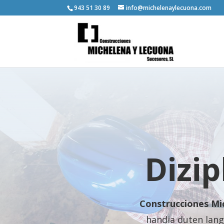
943 51 30 89
info@michelenaylecuona.com
Dizip
Construcciones Mi
handia duten lang