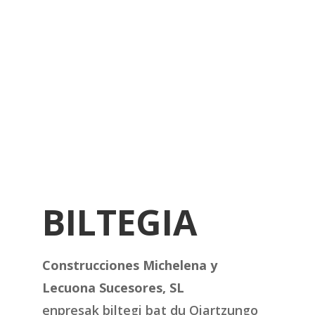
BILTEGIA
Construcciones Michelena y
Lecuona Sucesores, SL
enpresak biltegi bat du Oiartzungo