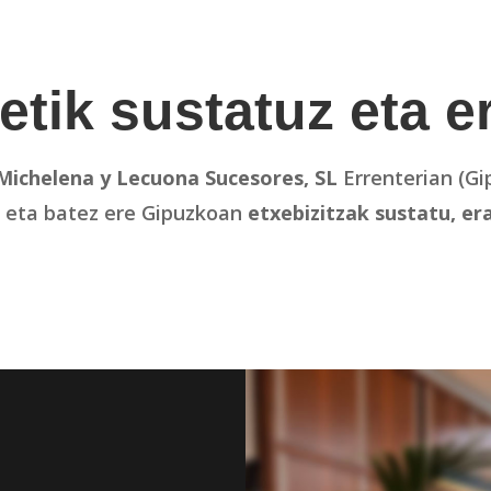
etik sustatuz eta er
Michelena y Lecuona Sucesores, SL
Errenterian (Gi
 eta batez ere Gipuzkoan
etxebizitzak sustatu, era