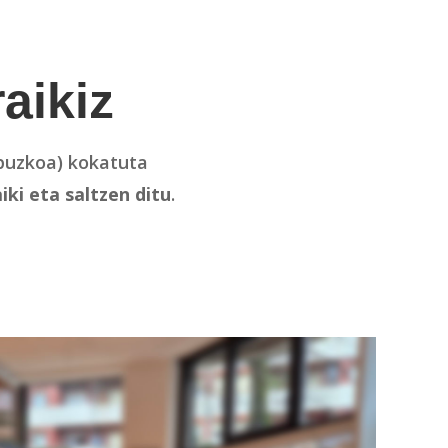
aikiz
puzkoa) kokatuta
iki eta saltzen ditu
.