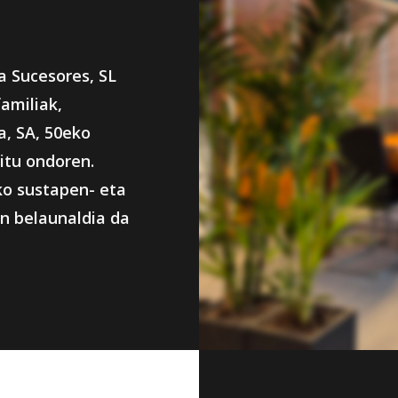
a Sucesores, SL
amiliak,
, SA, 50eko
itu ondoren.
ko sustapen- eta
en belaunaldia da