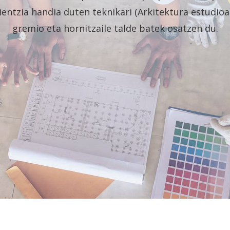
entzia handia duten teknikari (Arkitektura estudioak
gremio eta hornitzaile talde batek osatzen du.