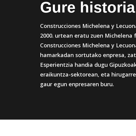
Gure historia
Construcciones Michelena y Lecuon
2000. urtean eratu zuen Michelena f
Construcciones Michelena y Lecuona
hamarkadan sortutako enpresa, zat
Esperientzia handia dugu Gipuzkoa
eraikuntza-sektorean, eta hirugarr
gaur egun enpresaren buru.