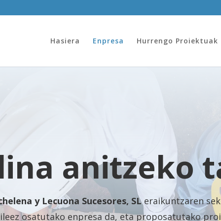
Hasiera
Enpresa
Hurrengo Proiektuak
lina anitzeko 
chelena y Lecuona Sucesores, SL
eraikuntzaren sek
ileez osatutako enpresa da, eta proposatutako pro