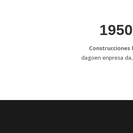
1950
Construcciones 
dagoen enpresa da,