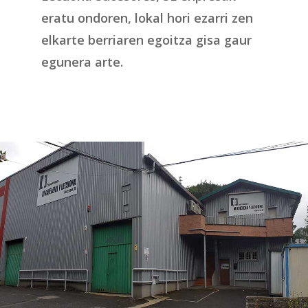
eratu ondoren, lokal hori ezarri zen
elkarte berriaren egoitza gisa gaur
egunera arte.