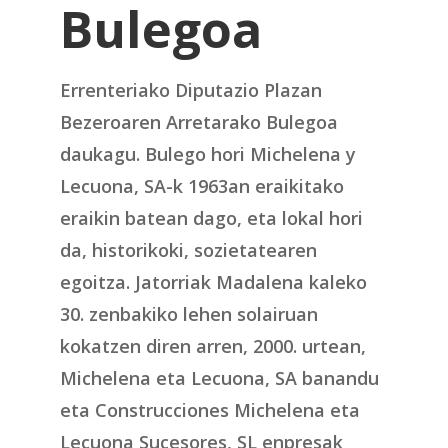
Bulegoa
Errenteriako Diputazio Plazan
Bezeroaren Arretarako Bulegoa
daukagu. Bulego hori Michelena y
Lecuona, SA-k 1963an eraikitako
eraikin batean dago, eta lokal hori
da, historikoki, sozietatearen
egoitza. Jatorriak Madalena kaleko
30. zenbakiko lehen solairuan
kokatzen diren arren, 2000. urtean,
Michelena eta Lecuona, SA banandu
eta Construcciones Michelena eta
Lecuona Sucesores, SL enpresak